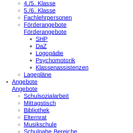
4./5. Klasse
5./6. Klasse
Fachlehrpersonen
Förderangebote
Förderangebote
SHP
DaZ
Logopädie
Psychomotorik
Klassenassistenzen
Lagepläne
Angebote
Angebote
Schulsozialarbeit
Mittagstisch
Bibliothek
Elternrat
Musikschule
Schulnahe Bereiche