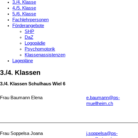
3./4. Klasse
4./5. Klasse
5./6. Klasse
Fachlehrpersonen
Förderangebote
SHP
DaZ
Logopädie
Psychomotorik
Klassenassistenzen
Lagepläne
3./4. Klassen
3./4. Klassen Schulhaus Wiel 6
Frau Baumann Elena
e.baumann@ps-
muellheim.ch
Frau Soppelsa Joana
j.soppelsa@ps-