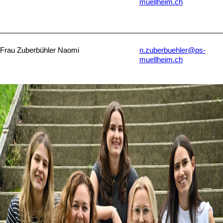
muellheim.ch
Frau Zuberbühler Naomi
n.zuberbuehler@ps-
muellheim.ch