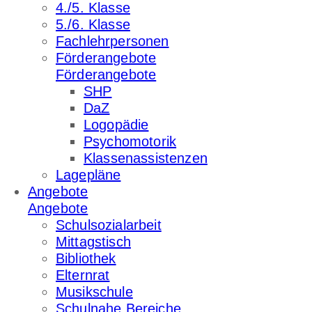
4./5. Klasse
5./6. Klasse
Fachlehrpersonen
Förderangebote
Förderangebote
SHP
DaZ
Logopädie
Psychomotorik
Klassenassistenzen
Lagepläne
Angebote
Angebote
Schulsozialarbeit
Mittagstisch
Bibliothek
Elternrat
Musikschule
Schulnahe Bereiche