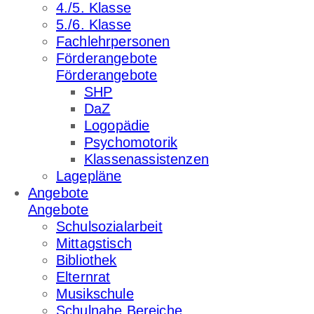
4./5. Klasse
5./6. Klasse
Fachlehrpersonen
Förderangebote
Förderangebote
SHP
DaZ
Logopädie
Psychomotorik
Klassenassistenzen
Lagepläne
Angebote
Angebote
Schulsozialarbeit
Mittagstisch
Bibliothek
Elternrat
Musikschule
Schulnahe Bereiche