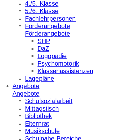
4./5. Klasse
5./6. Klasse
Fachlehrpersonen
Förderangebote
Förderangebote
SHP
DaZ
Logopädie
Psychomotorik
Klassenassistenzen
Lagepläne
Angebote
Angebote
Schulsozialarbeit
Mittagstisch
Bibliothek
Elternrat
Musikschule
Schulnahe Bereiche